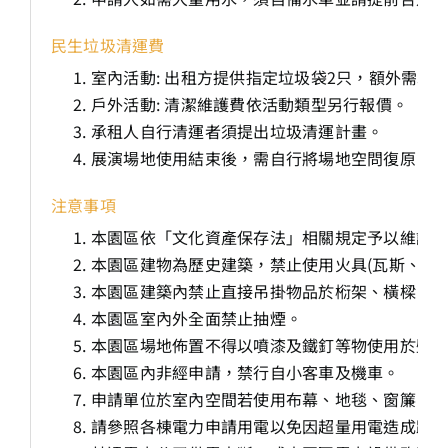
民生垃圾清運費
室內活動: 出租方提供指定垃圾袋2只，額外需求以新台
戶外活動: 清潔維護費依活動類型另行報價。
承租人自行清運者須提出垃圾清運計畫。
展演場地使用結束後，需自行將場地空問復原。
注意事項
本園區依「文化資產保存法」相關規定予以維護
本園區建物為歷史建築，禁止使用火具(瓦斯、噴
本園區建築內禁止直接吊掛物品於椼架、橫樑、
本園區室內外全面禁止抽煙。
本園區場地佈置不得以噴漆及鐵釘等物使用於壁
本園區內非經申請，禁行自小客車及機車。
申請單位於室內空間若使用布幕、地毯、窗簾、
請參照各棟電力申請用電以免因超量用電造成跳電