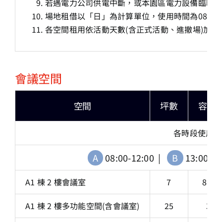
若遇電力公司供電中斷，或本園區電力設備臨時
場地租借以「日」為計算單位，使用時間為08:00-2
各空間租用依活動天數(含正式活動、進撤場)加收
會議空間
空間
坪數
容納
各時段使用時
A
08:00-12:00 |
B
13:00-1
A1 棟 2 樓會議室
7
8-10
A1 棟 2 樓多功能空間(含會議室)
25
30 