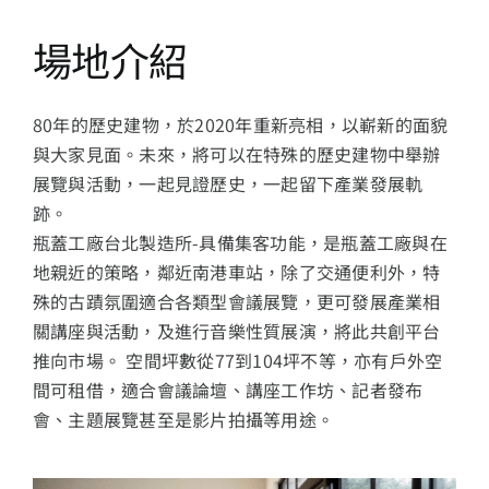
13+新創課程
場地介紹
13+實證場域
80年的歷史建物，於2020年重新亮相，以嶄新的面貌
園區資源
與大家見面。未來，將可以在特殊的歷史建物中舉辦
展覽與活動，一起見證歷史，一起留下產業發展軌
跡。
關於我們
瓶蓋工廠台北製造所-具備集客功能，是瓶蓋工廠與在
地親近的策略，鄰近南港車站，除了交通便利外，特
殊的古蹟氛圍適合各類型會議展覽，更可發展產業相
關講座與活動，及進行音樂性質展演，將此共創平台
推向市場。 空間坪數從77到104坪不等，亦有戶外空
間可租借，適合會議論壇、講座工作坊、記者發布
會、主題展覽甚至是影片拍攝等用途。