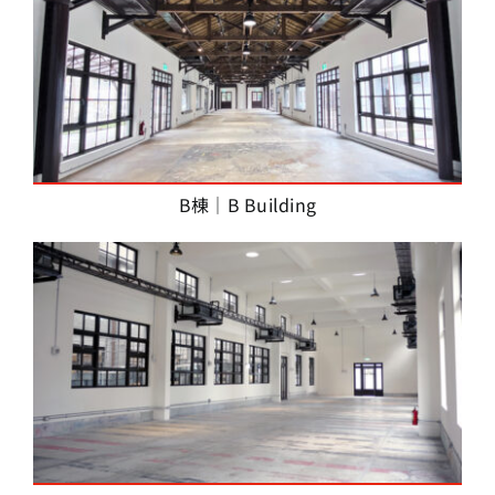
B棟｜B Building