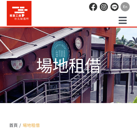
Skip
to
content
Togg
預約走讀
Navi
場地租借
場地租借
活動紀錄
職人空間
辦公空間
首頁
場地租借