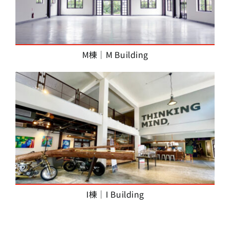
M棟｜M Building
I棟｜I Building