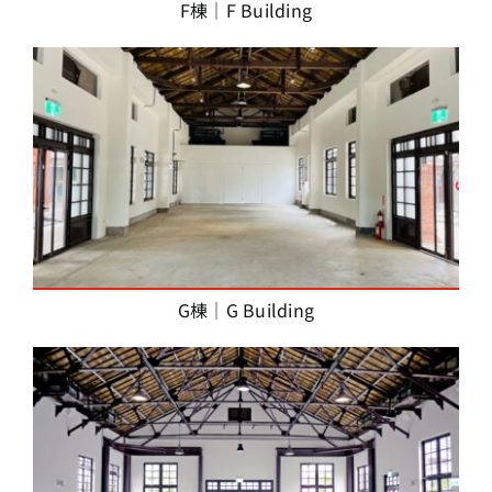
F棟｜F Building
G棟｜G Building