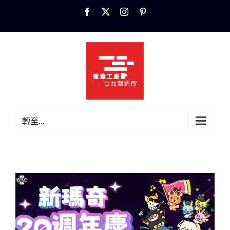
Skip
Facebook
X
Instagram
Pinterest
to
content
轉至...