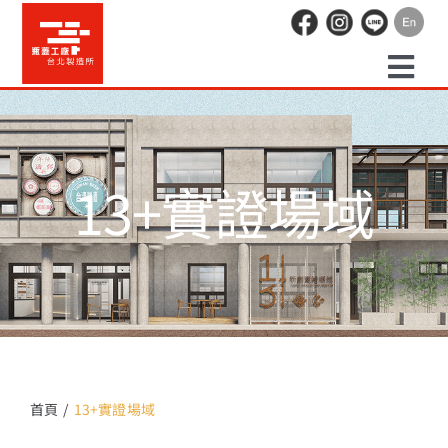
Skip
to
content
Togg
預約走讀
Navi
13+實證場域
場地租借
活動紀錄
職人空間
辦公空間
首頁
13+實證場域