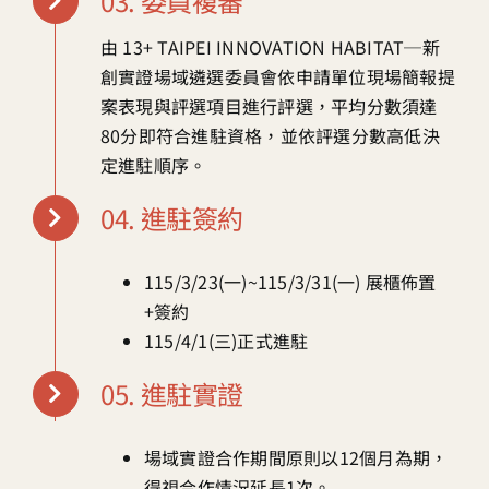
03. 委員複審
由 13+ TAIPEI INNOVATION HABITAT─新
創實證場域遴選委員會依申請單位現場簡報提
案表現與評選項目進行評選，平均分數須達
80分即符合進駐資格，並依評選分數高低決
定進駐順序。
04. 進駐簽約
115/3/23(一)~115/3/31(一) 展櫃佈置
+簽約
115/4/1(三)正式進駐
05. 進駐實證
場域實證合作期間原則以12個月為期，
得視合作情況延長1次。