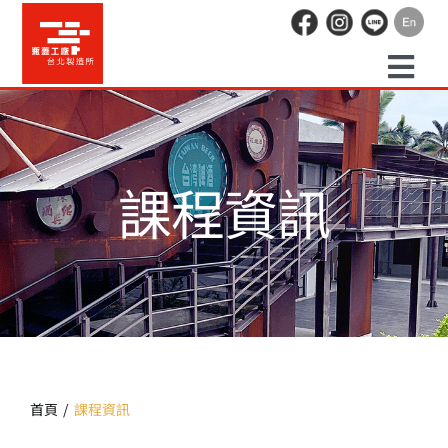
Skip
to
content
Togg
預約走讀
Navi
課程資訊
場地租借
活動紀錄
職人空間
辦公空間
首頁
課程資訊