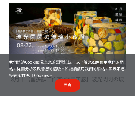
我們透過Cookies蒐集您的瀏覽記錄，以了解您如何使用我們的網
站，從而分析及改善您的體驗。如繼續使用我們的網站，即表示您
接受我們使用 Cookies。
8月｜【喜多顏工作室x瓶蓋工廠】玻光閃閃の玻
同意
璃小夜燈
2025-07-16