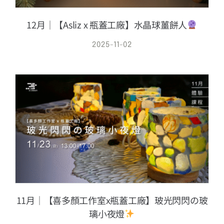
12月｜【Asliz x 瓶蓋工廠】水晶球薑餅人
2025-11-02
11月｜【喜多顏工作室x瓶蓋工廠】玻光閃閃の玻
璃小夜燈