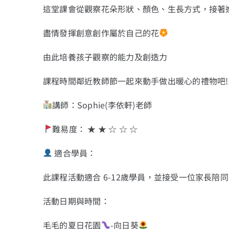
這堂課會從觀察花朵形狀、顏色、生長方式，接著
盡情發揮創意
創作屬於自己的花
由此培養孩子觀察的能力及創造力
課程時間鄰近教師節
一起來動手做出暖心的禮物吧!
講師：Sophie(李依軒)老師
難易度：
★
★
☆
☆
☆
適合學員：
此課程活動適合 6-12歲學員，並接受一位家長陪同
活動日期與時間：
毛毛的夏日花園
-向日葵