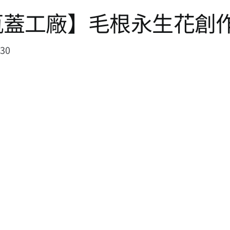
 x 瓶蓋工廠】毛根永生花
:30