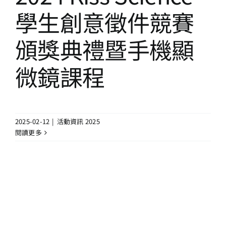
13+新創課程
學生創意徵件競賽
13+實證場域
頒獎典禮暨手機顯
微鏡課程
園區資源
關於我們
2025-02-12
|
活動資訊 2025
閱讀更多