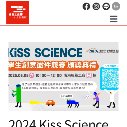
Skip
to
content
Togg
預約走讀
Navi
場地租借
2024 Kiss Science 學生創意徵
活動紀錄
件競賽頒獎典禮暨手機顯微鏡
課程
職人空間
活動資訊 2025
辦公空間
2024 Kiss Science