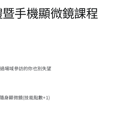
頒獎典禮暨手機顯微鏡課程
過場域參訪的你也別失望
身顯微鏡(技能點數+1)