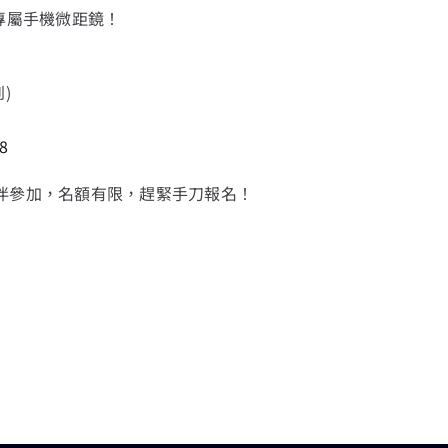
專屬手機微距鏡！
到)
D8
伴參加，名額有限，趕緊手刀報名！