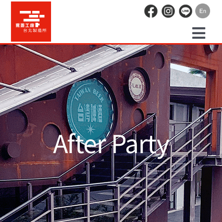
Skip
to
content
Togg
預約走讀
Navi
場地租借
活動紀錄
After Party
職人空間
辦公空間