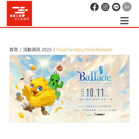
Skip
to
content
Togg
預約走讀
Navi
首頁
活動資訊 2025
Final Fantasy Only:Ballade
場地租借
活動紀錄
職人空間
辦公空間