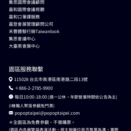
集思國際會議顧問
嘉和國際會議視聽
嘉和口筆譯服務
嘉登會展管理顧問公司
禾豐體驗行銷Taiwanlook
集思會議中心
大臺南會展中心
園區服務聯繫
115028 台北市南港區南港路二段13號
＋886-2-2785-9900
每日10:00-18:00
(週一公休，年節營業時間依公告為主)
(I棟職人聚落參觀免門票)
popoptaipei@popoptaipei.com
＊全園區為免費參觀，不需購票。
(園區內各展覽與表演活動，視主辦單位是否售票為準，實際