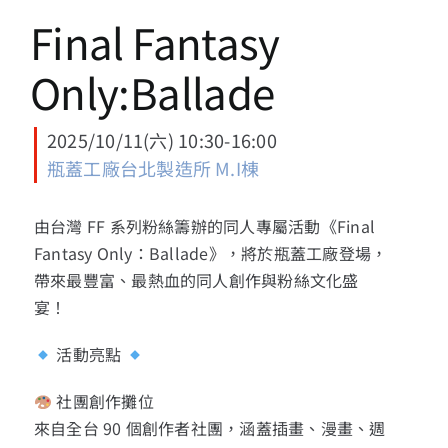
13+新創課程
Final Fantasy
13+實證場域
Only:Ballade
園區資源
2025/10/11(六) 10:30-16:00
瓶蓋工廠台北製造所 M.I棟
關於我們
由台灣 FF 系列粉絲籌辦的同人專屬活動《Final
Fantasy Only：Ballade》，將於瓶蓋工廠登場，
帶來最豐富、最熱血的同人創作與粉絲文化盛
宴！
活動亮點
社團創作攤位
來自全台 90 個創作者社團，涵蓋插畫、漫畫、週