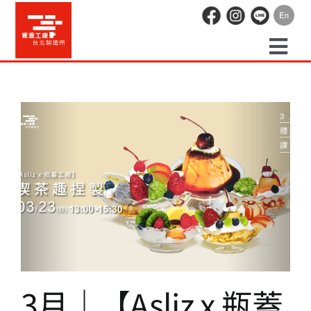
Skip
to
content
Togg
預約走讀
Navi
場地租借
活動紀錄
3月｜【Asliz x 瓶蓋工廠】喫茶
趣捏製
職人空間
課程活動 2025
辦公空間
3月｜【Asliz x 瓶蓋