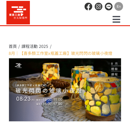
Skip
to
content
Togg
預約走讀
Navi
首頁
課程活動 2025
8月｜【喜多顏工作室x瓶蓋工廠】玻光閃閃の玻璃小夜燈
場地租借
活動紀錄
職人空間
辦公空間