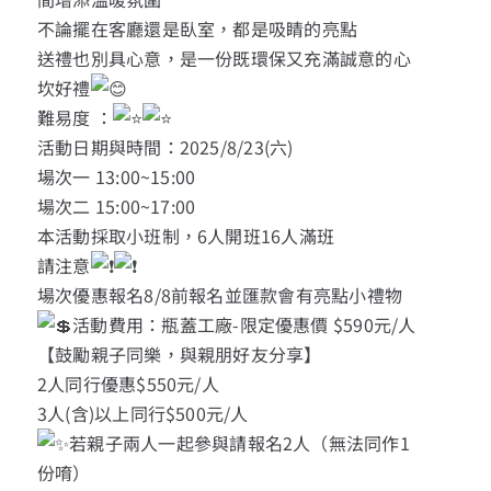
不論擺在客廳還是臥室，都是吸睛的亮點
送禮也別具心意，是一份既環保又充滿誠意的心
坎好禮
難易度 ：
活動日期與時間：2025/8/23(六)
場次一 13:00~15:00
場次二 15:00~17:00
本活動採取小班制，6人開班16人滿班
請注意
場次優惠報名8/8前報名並匯款會有亮點小禮物
活動費用：瓶蓋工廠-限定優惠價 $590元/人
【鼓勵親子同樂，與親朋好友分享】
2人同行優惠$550元/人
3人(含)以上同行$500元/人
若親子兩人一起參與請報名2人（無法同作1
份唷）