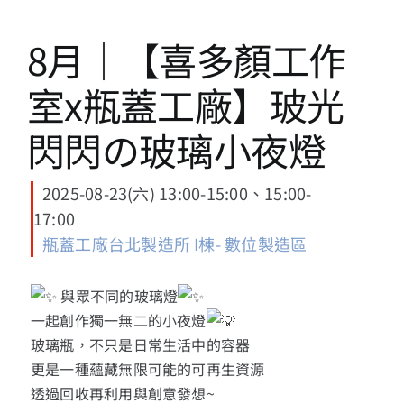
13+新創課程
8月｜【喜多顏工作
13+實證場域
室x瓶蓋工廠】玻光
園區資源
閃閃の玻璃小夜燈
關於我們
2025-08-23(六) 13:00-15:00、15:00-
17:00
瓶蓋工廠台北製造所 I棟- 數位製造區
與眾不同的玻璃燈
一起創作獨一無二的小夜燈
玻璃瓶，不只是日常生活中的容器
更是一種蘊藏無限可能的可再生資源
透過回收再利用與創意發想~