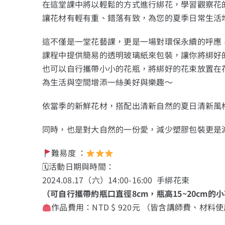
在這堂課中將以輕鬆的方式進行綁花，學習觀察花
讓花材有輕有重、錯落有致，為您的夏季日常生活
這不僅是一堂花藝課，更是一場對環保永續的呼應
課程中提供簡易的透明玻璃紙來包裝，讓你將綁好
也可以自行攜帶小小的花瓶，將綁好的花束放置在
為生活與空間增添一絲美好與樂趣～
依當季的新鮮花材，搭配出清新自然的夏日清新風
同時，也是對大自然的一份愛，減少塑膠包裝更是
難易度 ：
🗓活動日期與時間：
2024.08.17（六）14:00-16:00 手綁花束
（可自行攜帶約瓶口直徑8cm，瓶高15~20cm的
作品費用：NTD $ 920元 （皆含講師費、材