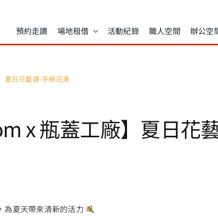
預約走讀
場地租借
活動紀錄
職人空間
辦公空
蓋工廠】夏日花藝課-手綁花束
ossom x 瓶蓋工廠】夏日
，為夏天帶來清新的活力