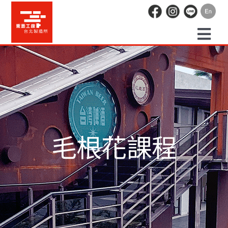
Skip
to
content
Togg
預約走讀
Navi
場地租借
活動紀錄
毛根花課程
職人空間
辦公空間