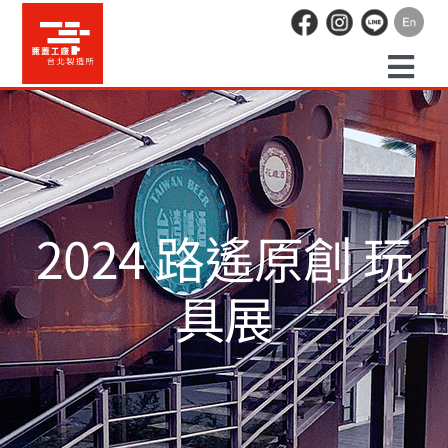
Skip
to
content
Togg
預約走讀
Navi
場地租借
2024 路遙原創 玩
活動紀錄
具展
職人空間
辦公空間