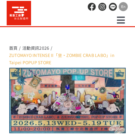
Skip
to
content
Togg
預約走讀
Navi
首頁
活動資訊2026
ZUTOMAYO INTENSE II「坐・ZOMBIE CRAB LABO」in
場地租借
Taipei POPUP STORE
活動紀錄
職人空間
辦公空間