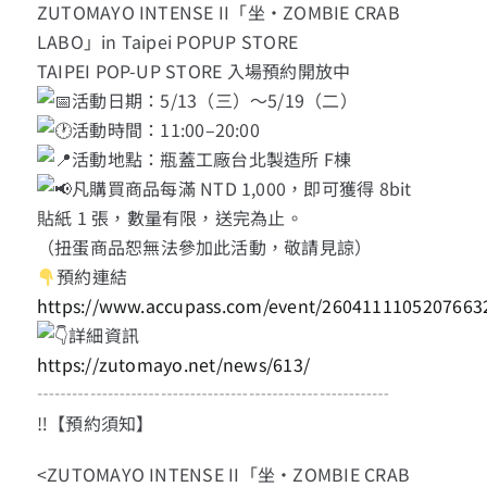
ZUTOMAYO INTENSE II「坐・ZOMBIE CRAB
LABO」in Taipei POPUP STORE
TAIPEI POP-UP STORE 入場預約開放中
活動日期：5/13（三）～5/19（二）
活動時間：11:00–20:00
活動地點：瓶蓋工廠台北製造所 F棟
凡購買商品每滿 NTD 1,000，即可獲得 8bit
貼紙 1 張，數量有限，送完為止。
（扭蛋商品恕無法參加此活動，敬請見諒）
預約連結
https://www.accupass.com/event/2604111105207663
詳細資訊
https://zutomayo.net/news/613/
┄┄┄┄┄┄┄┄┄┄┄┄┄┄┄┄┄┄┄┄
‼【預約須知】
<ZUTOMAYO INTENSE II「坐・ZOMBIE CRAB