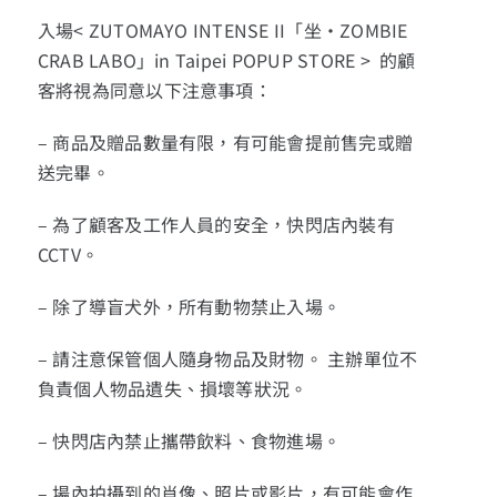
入場< ZUTOMAYO INTENSE II「坐・ZOMBIE
CRAB LABO」in Taipei POPUP STORE > 的顧
客將視為同意以下注意事項：
– 商品及贈品數量有限，有可能會提前售完或贈
送完畢。
– 為了顧客及工作人員的安全，快閃店內裝有
CCTV。
– 除了導盲犬外，所有動物禁止入場。
– 請注意保管個人隨身物品及財物。 主辦單位不
負責個人物品遺失、損壞等狀況。
– 快閃店內禁止攜帶飲料、食物進場。
– 場內拍攝到的肖像、照片或影片，有可能會作