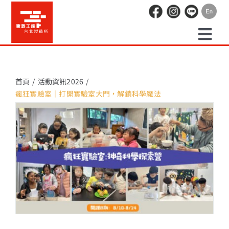
Skip
to
content
Togg
預約走讀
Navi
首頁
活動資訊2026
瘋狂實驗室｜打開實驗室大門，解鎖科學魔法
場地租借
活動紀錄
職人空間
辦公空間