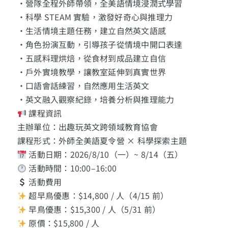
・營隊全程外師帶領，全美語情境浸潤式學習
・科學 STEAM 實驗，激發好奇心與推理力
・生活情境主題任務，建立自然英文語感
・角色扮演互動，引導孩子從情境中開口表達
・五感料理烘焙，從食材到成品建立自信
・戶外實境教學，讓教室延伸到真實世界
・口語會話練習，自然應用生活英文
・英文融入觀察紀錄，培養分析與推理能力
課程資訊
主辦單位：出趣玩英文跨領域教育協會
課程形式：外師全美語夏令營 × 科學探索主題
活動日期：2026/8/10（一）~ 8/14（五）
活動時間：10:00–16:00
活動費用
超早鳥優惠：$14,800 / 人（4/15 前）
早鳥優惠：$15,300 / 人（5/31 前）
原價：$15,800 / 人