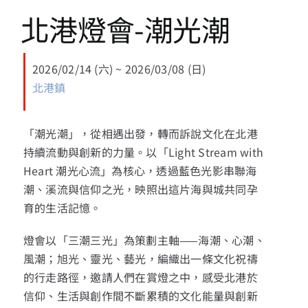
13+新創課程
北港燈會-潮光潮
13+實證場域
2026/02/14 (六) ~ 2026/03/08 (日)
北港鎮
園區資源
「潮光潮」，從相遇出發，
轉而訴說文化在北港
關於我們
持續流動與創新的力量。以「Light Stream with
Heart 潮光心流」為核心，透過藍色光影串聯海
潮、溪流與信仰之光，
映照出這片海與城共同孕
育的生活記憶。
燈會以「三潮三光」為策劃主軸——海潮、心潮、
風潮；旭光、
靈光、藝光，編織出一條文化祝禱
的行走路徑，
邀請人們在賞燈之中，感受北港於
信仰、
生活與創作間不斷累積的文化能量與創新