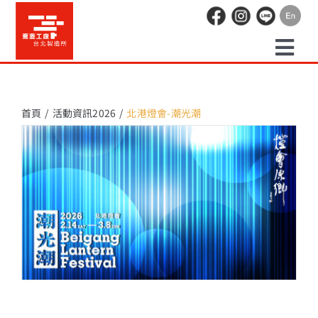
Skip
to
content
Togg
預約走讀
Navi
首頁
活動資訊2026
北港燈會-潮光潮
場地租借
活動紀錄
職人空間
辦公空間