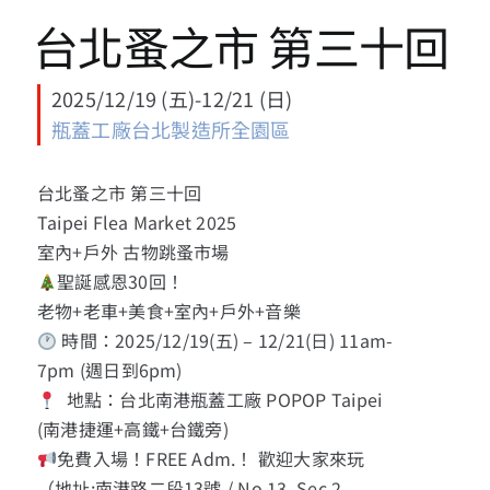
13+新創課程
台北蚤之市 第三十回
13+實證場域
2025/12/19 (五)-12/21 (日)
瓶蓋工廠台北製造所全園區
園區資源
台北蚤之市 第三十回
關於我們
Taipei Flea Market 2025
室內+戶外 古物跳蚤市場
聖誕感恩30回！
老物+老車+美食+室內+戶外+音樂
時間：2025/12/19(五) – 12/21(日) 11am-
7pm (週日到6pm)
地點：台北南港瓶蓋工廠 POPOP Taipei
(南港捷運+高鐵+台鐵旁)
免費入場！FREE Adm.！ 歡迎大家來玩
（地址:南港路二段13號 / No 13, Sec 2,