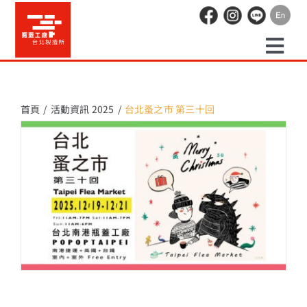
Skip
to
content
Togg
預約走讀
Navi
首頁
活動資訊 2025
台北蚤之市 第三十回
場地租借
活動紀錄
職人空間
辦公空間