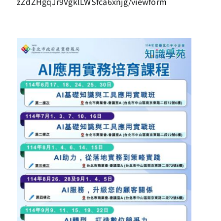
zZdZHgqJr9VgklLWSfca6xnjg/viewform