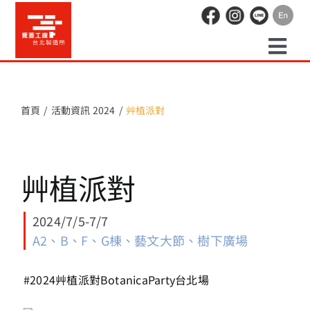
Skip
to
content
Togg
預約走讀
Navi
首頁
活動資訊 2024
艸植派對
場地租借
艸植派對
活動紀錄
2024/7/5-7/7
職人空間
A2、B、F、G棟、藝文大節、樹下廣場
辦公空間
#2024艸植派對BotanicaParty台北場