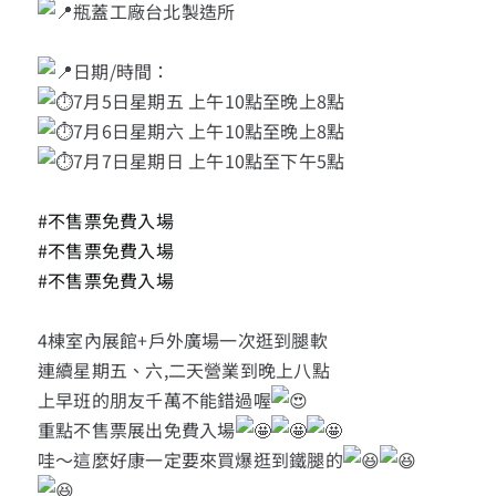
13+新創課程
瓶蓋工廠台北製造所
日期/時間：
13+實證場域
7月5日星期五 上午10點至晚上8點
7月6日星期六 上午10點至晚上8點
園區資源
7月7日星期日 上午10點至下午5點
#不售票免費入場
關於我們
#不售票免費入場
#不售票免費入場
4棟室內展館+戶外廣場一次逛到腿軟
連續星期五、六,二天營業到晚上八點
上早班的朋友千萬不能錯過喔
重點不售票展出免費入場
哇～這麼好康一定要來買爆逛到鐵腿的