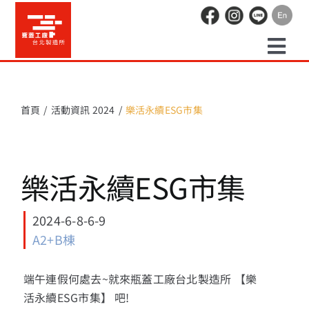
Skip
to
content
Togg
預約走讀
Navi
首頁
活動資訊 2024
樂活永續ESG市集
場地租借
樂活永續ESG市集
活動紀錄
2024-6-8-6-9
職人空間
A2+B棟
辦公空間
端午連假何處去~就來瓶蓋工廠台北製造所 【樂
活永續ESG市集】 吧!