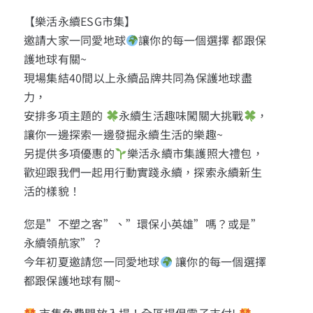
13+新創課程
【樂活永續ESG市集】
邀請大家一同愛地球
讓你的每一個選擇 都跟保
13+實證場域
護地球有關~
現場集結40間以上永續品牌共同為保護地球盡
園區資源
力，
安排多項主題的
永續生活趣味闖關大挑戰
，
讓你一邊探索一邊發掘永續生活的樂趣~
關於我們
另提供多項優惠的
樂活永續市集護照大禮包，
歡迎跟我們一起用行動實踐永續，探索永續新生
活的樣貌！
您是”不塑之客”、”環保小英雄”嗎？或是”
永續領航家”？
今年初夏邀請您一同愛地球
讓你的每一個選擇
都跟保護地球有關~