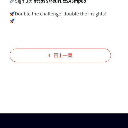
Sign up:
https://reurl.cc/A3mp88
Double the challenge, double the insights!
回上一頁