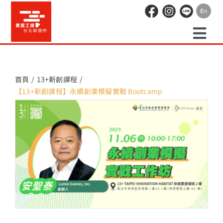
Skip
to
content
Togg
預約走讀
Navi
首頁
13+新創課程
【13+新創課程】永續創業模擬實戰 Bootcamp
場地租借
活動紀錄
職人空間
辦公空間