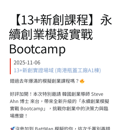
13+新創課程
【13+新創課程】永
13+實證場域
續創業模擬實戰
園區資源
Bootcamp
關於我們
2025-11-06
13+新創實證場域 (南港瓶蓋工廠A1棟)
錯過去年爆滿的模擬創業課程嗎？
好評加開！本次特別邀請 韓國創業導師 Steve
Ahn 博士 來台，帶來全新升級的「永續創業模擬
實戰 Bootcamp」，挑戰你創業中的決策力與臨
場應變！
沒參加到 BattMan 模擬的你，這次千萬別再錯