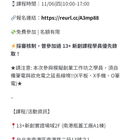
課程時間｜11/06(四)10:00-17:00
報名連結：
https://reurl.cc/A3mp88
免費參加 | 名額有限
採審核制，曾參加過 13+ 新創課程學員優先錄
取！
★
請注意: 本次參與模擬創業工作坊之學員，須自
備筆電與欲充電之延長線唷!!(X平板、X手機、O筆
電)
★
–
【課程/活動資訊】
13+新創實證場域2F (南港瓶蓋工廠A1棟)
台北市南港區南港路二段13號之1